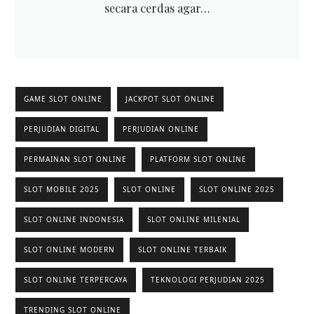
secara cerdas agar…
GAME SLOT ONLINE
JACKPOT SLOT ONLINE
PERJUDIAN DIGITAL
PERJUDIAN ONLINE
PERMAINAN SLOT ONLINE
PLATFORM SLOT ONLINE
SLOT MOBILE 2025
SLOT ONLINE
SLOT ONLINE 2025
SLOT ONLINE INDONESIA
SLOT ONLINE MILENIAL
SLOT ONLINE MODERN
SLOT ONLINE TERBAIK
SLOT ONLINE TERPERCAYA
TEKNOLOGI PERJUDIAN 2025
TRENDING SLOT ONLINE