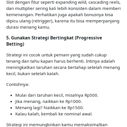
Slot dengan fitur seperti expanding wild, cascading reels,
dan multiplier sering kali lebih konsisten dalam memberi
kemenangan. Perhatikan juga apakah bonusnya bisa
dipicu ulang (retrigger), karena itu bisa memperpanjang
durasi menang kamu.
5. Gunakan Strategi Bertingkat (Progressive
Betting)
Strategi ini cocok untuk pemain yang sudah cukup
tenang dan tahu kapan harus berhenti. Intinya adalah
meningkatkan taruhan secara bertahap setelah menang
kecil, bukan setelah kalah.
Contohnya:
Mulai dari taruhan kecil, misalnya Rp500.
Jika menang, naikkan ke Rp1000.
Menang lagi? Naikkan ke Rp1500.
Kalau kalah, kembali ke nominal awal.
Strategi ini memungkinkan kamu memaksimalkan