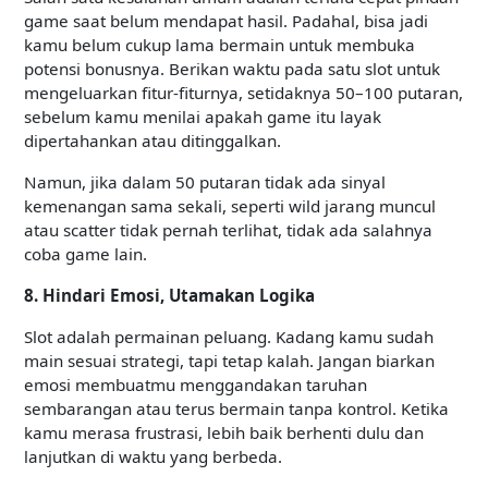
game saat belum mendapat hasil. Padahal, bisa jadi
kamu belum cukup lama bermain untuk membuka
potensi bonusnya. Berikan waktu pada satu slot untuk
mengeluarkan fitur-fiturnya, setidaknya 50–100 putaran,
sebelum kamu menilai apakah game itu layak
dipertahankan atau ditinggalkan.
Namun, jika dalam 50 putaran tidak ada sinyal
kemenangan sama sekali, seperti wild jarang muncul
atau scatter tidak pernah terlihat, tidak ada salahnya
coba game lain.
8. Hindari Emosi, Utamakan Logika
Slot adalah permainan peluang. Kadang kamu sudah
main sesuai strategi, tapi tetap kalah. Jangan biarkan
emosi membuatmu menggandakan taruhan
sembarangan atau terus bermain tanpa kontrol. Ketika
kamu merasa frustrasi, lebih baik berhenti dulu dan
lanjutkan di waktu yang berbeda.