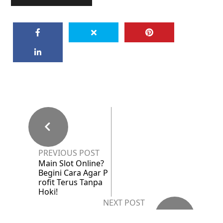
PREVIOUS POST
Main Slot Online?
Begini Cara Agar P
rofit Terus Tanpa
Hoki!
NEXT POST
Cara Jitu Bermain