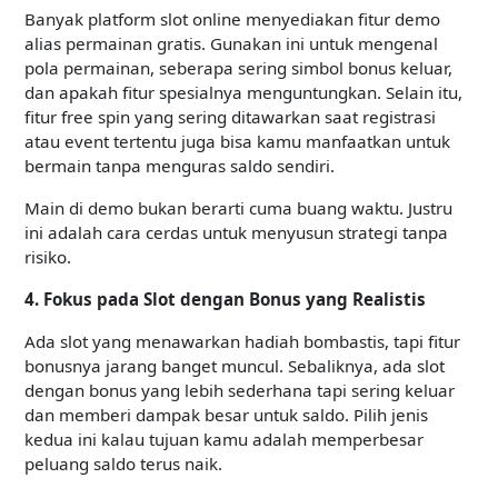
Banyak platform slot online menyediakan fitur demo
alias permainan gratis. Gunakan ini untuk mengenal
pola permainan, seberapa sering simbol bonus keluar,
dan apakah fitur spesialnya menguntungkan. Selain itu,
fitur free spin yang sering ditawarkan saat registrasi
atau event tertentu juga bisa kamu manfaatkan untuk
bermain tanpa menguras saldo sendiri.
Main di demo bukan berarti cuma buang waktu. Justru
ini adalah cara cerdas untuk menyusun strategi tanpa
risiko.
4. Fokus pada Slot dengan Bonus yang Realistis
Ada slot yang menawarkan hadiah bombastis, tapi fitur
bonusnya jarang banget muncul. Sebaliknya, ada slot
dengan bonus yang lebih sederhana tapi sering keluar
dan memberi dampak besar untuk saldo. Pilih jenis
kedua ini kalau tujuan kamu adalah memperbesar
peluang saldo terus naik.