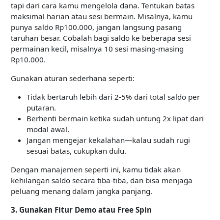
tapi dari cara kamu mengelola dana. Tentukan batas
maksimal harian atau sesi bermain. Misalnya, kamu
punya saldo Rp100.000, jangan langsung pasang
taruhan besar. Cobalah bagi saldo ke beberapa sesi
permainan kecil, misalnya 10 sesi masing-masing
Rp10.000.
Gunakan aturan sederhana seperti:
Tidak bertaruh lebih dari 2-5% dari total saldo per
putaran.
Berhenti bermain ketika sudah untung 2x lipat dari
modal awal.
Jangan mengejar kekalahan—kalau sudah rugi
sesuai batas, cukupkan dulu.
Dengan manajemen seperti ini, kamu tidak akan
kehilangan saldo secara tiba-tiba, dan bisa menjaga
peluang menang dalam jangka panjang.
3. Gunakan Fitur Demo atau Free Spin