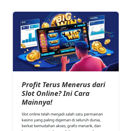
Profit Terus Menerus dari
Slot Online? Ini Cara
Mainnya!
Slot online telah menjadi salah satu permainan
kasino yang paling digemari di seluruh dunia,
berkat kemudahan akses, grafis menarik, dan