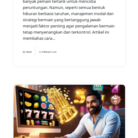
banyak pemain tertarik untuk mencoba
peruntungan. Namun, seperti semua bentuk
hiburan berbasis taruhan, manajemen modal dan
strategi bermain yang bertanggung jawab
menjadi faktor penting agar pengalaman bermain
tetap menyenangkan dan terkontrol. Artikel ini
membahas cara…
By
Rank
21 Februari 2026