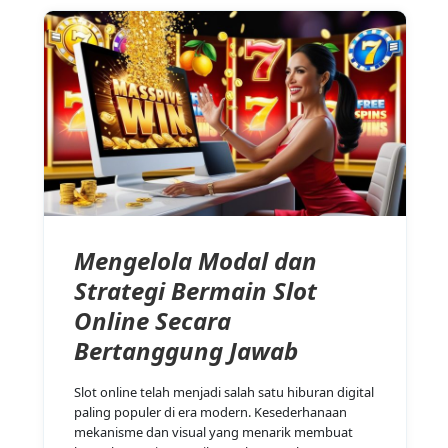
Mengelola Modal dan
Strategi Bermain Slot
Online Secara
Bertanggung Jawab
Slot online telah menjadi salah satu hiburan digital
paling populer di era modern. Kesederhanaan
mekanisme dan visual yang menarik membuat