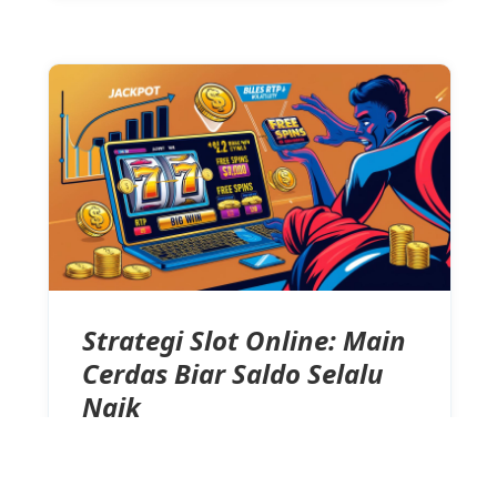
Strategi Slot Online: Main
Cerdas Biar Saldo Selalu
Naik
Bermain slot online memang seru dan bisa jadi
hiburan yang menguntungkan jika dilakukan
dengan strategi yang tepat. Tapi, seperti