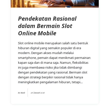
Pendekatan Rasional
dalam Bermain Slot
Online Mobile
Slot online mobile merupakan salah satu bentuk
hiburan digital yang semakin populer di era
modern. Dengan akses mudah melalui
smartphone, pemain dapat menikmati permainan
kapan saja dan di mana saja. Namun, fleksibilitas
ini juga membawa risiko jika tidak diimbangi
dengan pendekatan yang rasional. Bermain slot
dengan strategi berpikir rasional tidak hanya
meningkatkan pengalaman hiburan, tetapi…
By
Rank
28 Januari 2026